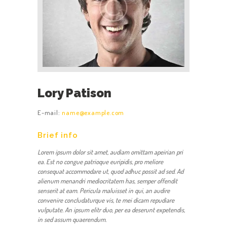
Lory Patison
E-mail:
name@example.com
Brief info
Lorem ipsum dolor sit amet, audiam omittam apeirian pri
ea. Est no congue patrioque euripidis, pro meliore
consequat accommodare ut, quod adhuc possit ad sed. Ad
alienum menandri mediocritatem has, semper offendit
senserit at eam. Pericula maluisset in qui, an audire
convenire concludaturque vis, te mei dicam repudiare
vulputate. An ipsum elitr duo, per ea deserunt expetendis,
in sed assum quaerendum.