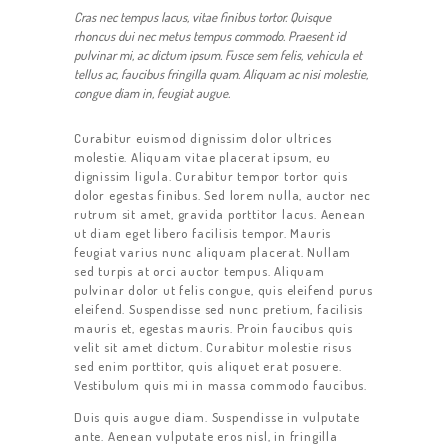
Cras nec tempus lacus, vitae finibus tortor. Quisque
rhoncus dui nec metus tempus commodo. Praesent id
pulvinar mi, ac dictum ipsum. Fusce sem felis, vehicula et
tellus ac, faucibus fringilla quam. Aliquam ac nisi molestie,
congue diam in, feugiat augue.
HOME
Curabitur euismod dignissim dolor ultrices
molestie. Aliquam vitae placerat ipsum, eu
ABOUT US
dignissim ligula. Curabitur tempor tortor quis
dolor egestas finibus. Sed lorem nulla, auctor nec
GET A PRIVATE
rutrum sit amet, gravida porttitor lacus. Aenean
ut diam eget libero facilisis tempor. Mauris
DRIVER
feugiat varius nunc aliquam placerat. Nullam
sed turpis at orci auctor tempus. Aliquam
TOURS
pulvinar dolor ut felis congue, quis eleifend purus
OUR NEWS
eleifend. Suspendisse sed nunc pretium, facilisis
mauris et, egestas mauris. Proin faucibus quis
CONTACT US
velit sit amet dictum. Curabitur molestie risus
sed enim porttitor, quis aliquet erat posuere.
TERMS &
Vestibulum quis mi in massa commodo faucibus.
CONDITIONS
Duis quis augue diam. Suspendisse in vulputate
ante. Aenean vulputate eros nisl, in fringilla