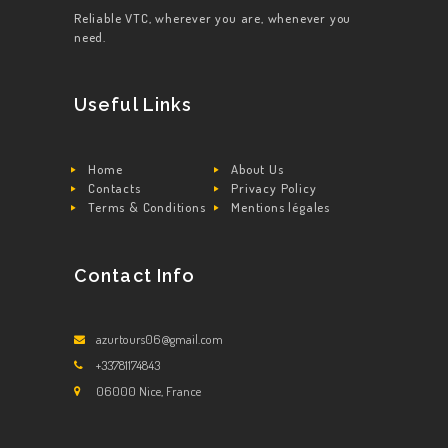
Reliable VTC, wherever you are, whenever you
need.
Useful Links
Home
About Us
Contacts
Privacy Policy
Terms & Conditions
Mentions légales
Contact Info
azurtours06@gmail.com
+33781174843
06000 Nice, France